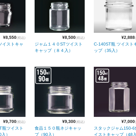
¥8,550
¥8,500
¥2,888
(税込)
(税込)
ツイストキャ
ジャム１４０STツイスト
C-140ST瓶 ツイスト
）
キャップ（８４入）
ップ（35入）
¥9,700
¥9,300
¥7,000
(税込)
(税込)
T瓶ツイスト
食品１５０瓶ネジキャッ
スタックジャム150-
0入）
プ（90入）
イストキャップ（48