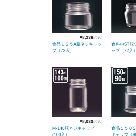
¥8,236
(税込)
食品１２５A瓶ネジキャッ
食料中ST瓶
プ（72入）
ップ（72入
¥8,030
(税込)
M-140瓶ネジキャップ
食品１５０S
(100入）
キャップ（9