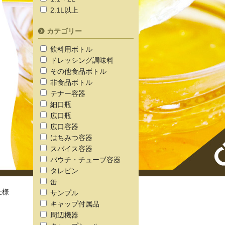
2.1L以上
カテゴリー
飲料用ボトル
ドレッシング調味料
その他食品ボトル
非食品ボトル
テナー容器
細口瓶
広口瓶
広口容器
はちみつ容器
スパイス容器
パウチ・チューブ容器
タレビン
缶
仕様
サンプル
キャップ付属品
周辺機器