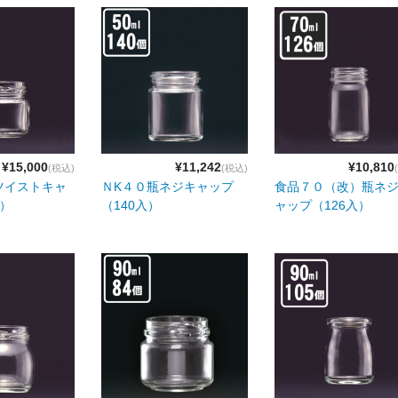
¥15,000
¥11,242
¥10,810
(税込)
(税込)
ツイストキャ
ＮK４０瓶ネジキャップ
食品７０（改）瓶ネ
入）
（140入）
ャップ（126入）