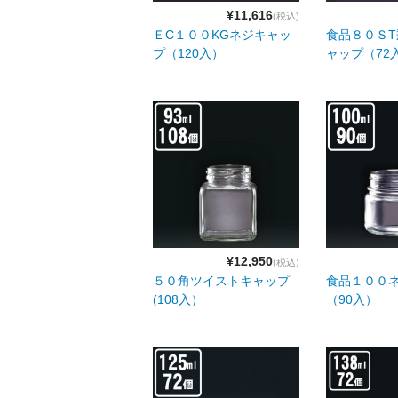
¥11,616
(税込)
ＥC１００KGネジキャッ
食品８０Ｓ
プ（120入）
ャップ（72
¥12,950
(税込)
５０角ツイストキャップ
食品１００
(108入）
（90入）