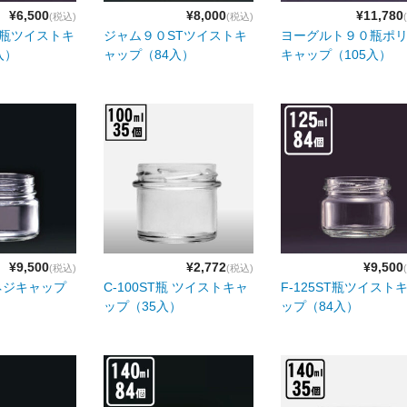
¥6,500
¥8,000
¥11,780
(税込)
(税込)
T瓶ツイストキ
ジャム９０STツイストキ
ヨーグルト９０瓶ポ
入）
ャップ（84入）
キャップ（105入）
¥9,500
¥2,772
¥9,500
(税込)
(税込)
ネジキャップ
C-100ST瓶 ツイストキャ
F-125ST瓶ツイスト
ップ（35入）
ップ（84入）