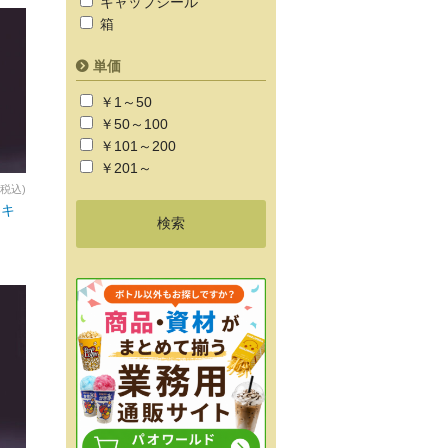
キャップシール
箱
単価
￥1～50
￥50～100
￥101～200
￥201～
(税込)
ジキ