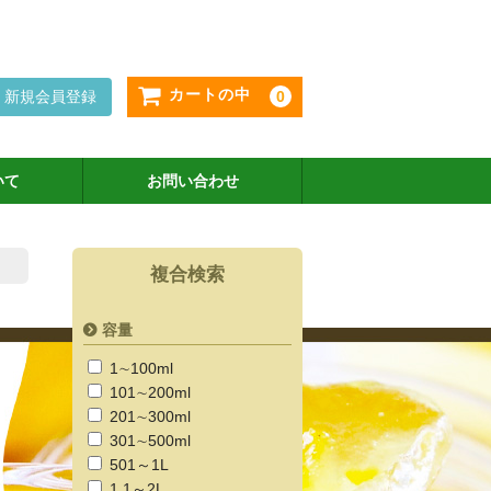
カートの中
新規会員登録
0
いて
お問い合わせ
複合検索
容量
1∼100ml
101∼200ml
201∼300ml
301∼500ml
501～1L
1.1～2L