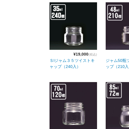
¥19,000
(税込)
Ｓlジャム３５ツイストキ
ジャム50瓶
ャップ（240入）
ップ（210