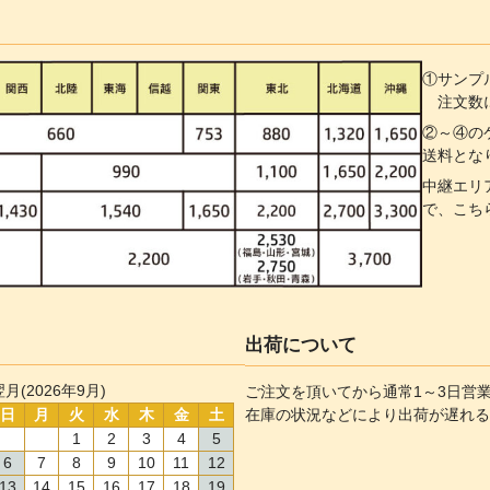
①サンプ
注文数に
②～④の
送料とな
中継エリ
で、こち
出荷について
翌月(2026年9月)
ご注文を頂いてから通常1～3日営
日
月
火
水
木
金
土
在庫の状況などにより出荷が遅れる
1
2
3
4
5
6
7
8
9
10
11
12
13
14
15
16
17
18
19