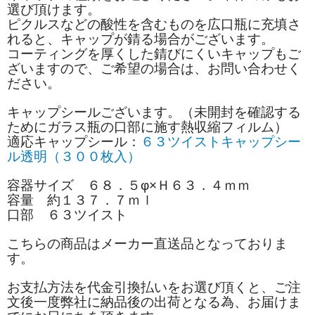
選び頂けます。
ピクルスなどの酸性を含むものを広口瓶に充填さ
れると、キャップが錆る場合がございます。
コーティングを厚くした錆びにくいキャップもご
ざいますので、ご希望の場合は、お問い合わせく
ださい。
キャップシールございます。（未開封を確認する
ためにガラス瓶の口部に施す熱収縮フィルム）
適応キャップシール：
６３ツイストキャップシー
ル透明（３００枚入）
容器サイズ ６８．５φ×Ｈ６３．４ｍｍ
容量 約１３７．７ｍｌ
口部 ６３ツイスト
こちらの商品はメーカー直送品となっておりま
す。
お支払方法を代金引換払いをお選び頂くと、ご注
文後一度弊社に納品後の出荷となる為、お届けま