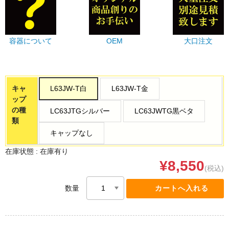
容器について
OEM
大口注文
キャ
L63JW-T白
L63JW-T金
ップ
の種
LC63JTGシルバー
LC63JWTG黒ベタ
類
キャップなし
在庫状態 :
在庫有り
¥8,550
(税込)
数量