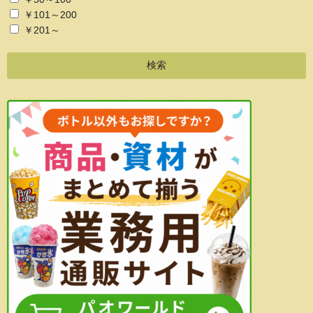
￥101～200
￥201～