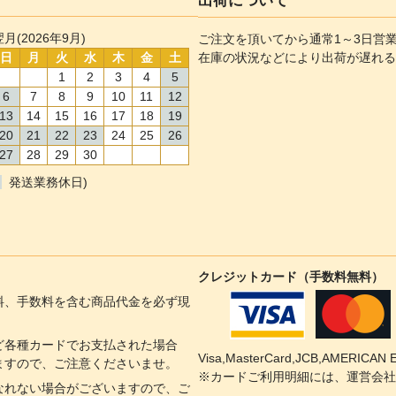
出荷について
翌月(2026年9月)
ご注文を頂いてから通常1～3日営
日
月
火
水
木
金
土
在庫の状況などにより出荷が遅れる
1
2
3
4
5
6
7
8
9
10
11
12
13
14
15
16
17
18
19
20
21
22
23
24
25
26
27
28
29
30
発送業務休日)
クレジットカード（手数料無料）
料、手数料を含む商品代金を必ず現
ど各種カードでお支払された場合
Visa,MasterCard,JCB,AMERI
ますので、ご注意くださいませ。
※カードご利用明細には、運営会社
なれない場合がございますので、ご