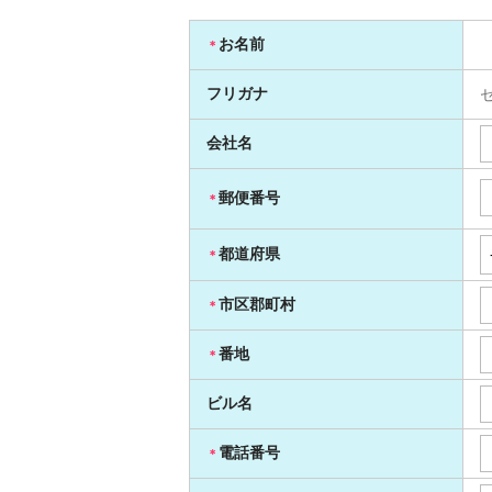
お名前
＊
フリガナ
会社名
郵便番号
＊
都道府県
＊
市区郡町村
＊
番地
＊
ビル名
電話番号
＊