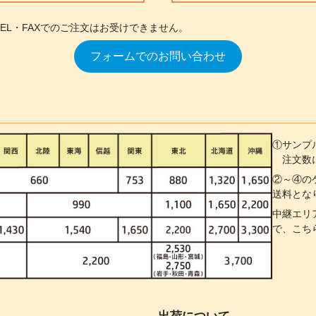
TEL・FAXでのご注文はお受けできません。
フォームでのお問い合わせ
①サンプ
注文数に
②～④の
送料とな
中継エリ
で、こち