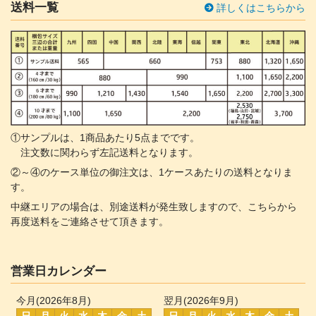
送料一覧
詳しくはこちらから
①サンプルは、1商品あたり5点までです。
注文数に関わらず左記送料となります。
②～④のケース単位の御注文は、1ケースあたりの送料となりま
す。
中継エリアの場合は、別途送料が発生致しますので、こちらから
再度送料をご連絡させて頂きます。
営業日カレンダー
今月(2026年8月)
翌月(2026年9月)
日
月
火
水
木
金
土
日
月
火
水
木
金
土