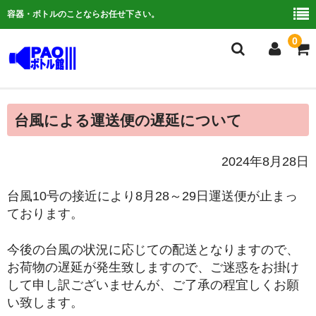
容器・ボトルのことならお任せ下さい。
0
複合検索
台風による運送便の遅延について
ご利用ガイド
2024年8月28日
よくある質問
台風10号の接近により8月28～29日運送便が止まっ
容器について
ております。
お問い合わせ
今後の台風の状況に応じての配送となりますので、
お荷物の遅延が発生致しますので、ご迷惑をお掛け
して申し訳ございませんが、ご了承の程宜しくお願
い致します。