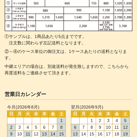
①サンプルは、1商品あたり5点までです。
注文数に関わらず左記送料となります。
②～④のケース単位の御注文は、1ケースあたりの送料となりま
す。
中継エリアの場合は、別途送料が発生致しますので、こちらから
再度送料をご連絡させて頂きます。
営業日カレンダー
今月(2026年8月)
翌月(2026年9月)
日
月
火
水
木
金
土
日
月
火
水
木
金
土
1
1
2
3
4
5
2
3
4
5
6
7
8
6
7
8
9
10
11
12
9
10
11
12
13
14
15
13
14
15
16
17
18
19