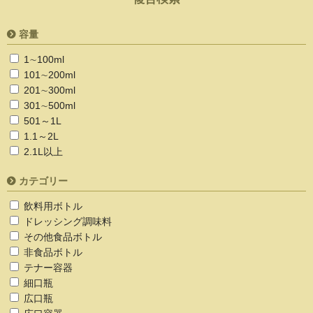
容量
1∼100ml
101∼200ml
201∼300ml
301∼500ml
501～1L
1.1～2L
2.1L以上
カテゴリー
飲料用ボトル
ドレッシング調味料
その他食品ボトル
非食品ボトル
テナー容器
細口瓶
広口瓶