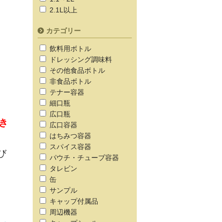
2.1L以上
カテゴリー
飲料用ボトル
ドレッシング調味料
その他食品ボトル
非食品ボトル
テナー容器
細口瓶
広口瓶
き
広口容器
はちみつ容器
スパイス容器
び
パウチ・チューブ容器
タレビン
缶
サンプル
キャップ付属品
周辺機器