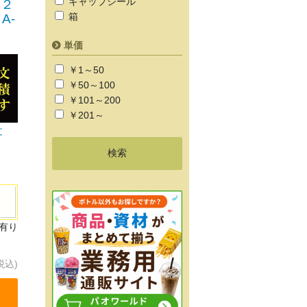
キャップシール
１２
箱
A-
単価
￥1～50
￥50～100
￥101～200
￥201～
文
有り
税込)