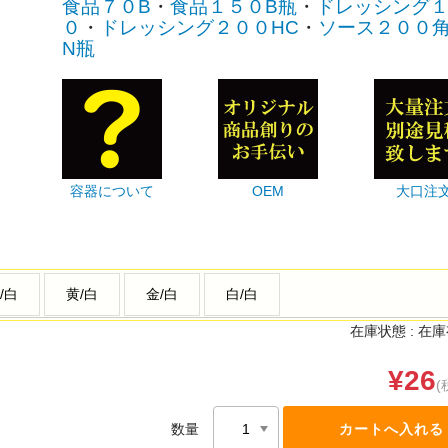
食品７０B
・
食品１５０B瓶
・
ドレッシング
０
・
ドレッシング２００HC
・
ソース２００角
N瓶
容器について
OEM
大口注
/白
黄/白
金/白
白/白
在庫状態 :
在庫
¥26
(
数量