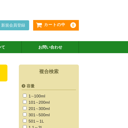
カートの中
新規会員登録
0
いて
お問い合わせ
複合検索
容量
1∼100ml
101∼200ml
201∼300ml
301∼500ml
501～1L
1.1～2L