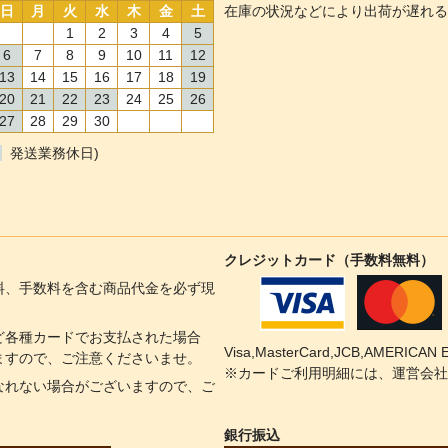
日
月
火
水
木
金
土
在庫の状況などにより出荷が遅れる
1
2
3
4
5
6
7
8
9
10
11
12
13
14
15
16
17
18
19
20
21
22
23
24
25
26
27
28
29
30
発送業務休日)
クレジットカード（手数料無料）
料、手数料を含む商品代金を必ず現
ど各種カードでお支払された場合
Visa,MasterCard,JCB,AMERI
ますので、ご注意くださいませ。
※カードご利用明細には、運営会社
なれない場合がございますので、ご
銀行振込