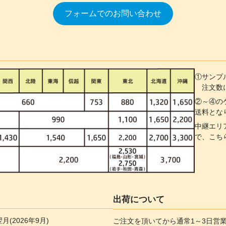
フォームでのお問い合わせ
①サンプ
注文数に
②～④の
送料とな
中継エリ
で、こち
出荷について
翌月(2026年9月)
ご注文を頂いてから通常1～3日営