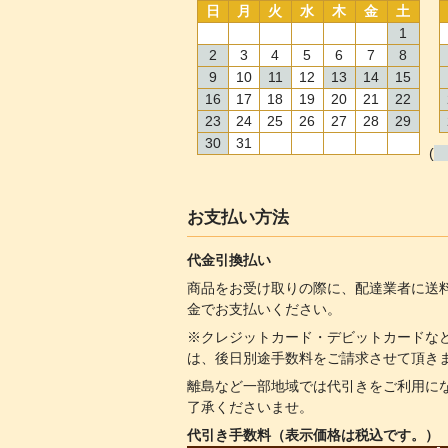
日
月
火
水
木
金
土
1
2
3
4
5
6
7
8
9
10
11
12
13
14
15
16
17
18
19
20
21
22
23
24
25
26
27
28
29
30
31
(
お支払い方法
代金引換払い
商品をお受け取りの際に、配達業者に送
金でお支払いください。
※クレジットカード・デビットカードな
は、後日別途手数料をご請求させて頂き
離島など一部地域では代引きをご利用に
了承くださいませ。
代引き手数料（表示価格は税込です。）