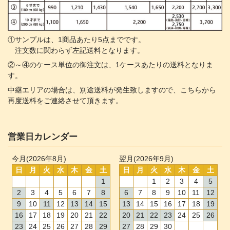
①サンプルは、1商品あたり5点までです。
注文数に関わらず左記送料となります。
②～④のケース単位の御注文は、1ケースあたりの送料となりま
す。
中継エリアの場合は、別途送料が発生致しますので、こちらから
再度送料をご連絡させて頂きます。
営業日カレンダー
今月(2026年8月)
翌月(2026年9月)
日
月
火
水
木
金
土
日
月
火
水
木
金
土
1
1
2
3
4
5
2
3
4
5
6
7
8
6
7
8
9
10
11
12
9
10
11
12
13
14
15
13
14
15
16
17
18
19
16
17
18
19
20
21
22
20
21
22
23
24
25
26
23
24
25
26
27
28
29
27
28
29
30