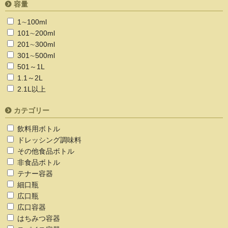
容量
1∼100ml
101∼200ml
201∼300ml
301∼500ml
501～1L
1.1～2L
2.1L以上
カテゴリー
飲料用ボトル
ドレッシング調味料
その他食品ボトル
非食品ボトル
テナー容器
細口瓶
広口瓶
広口容器
はちみつ容器