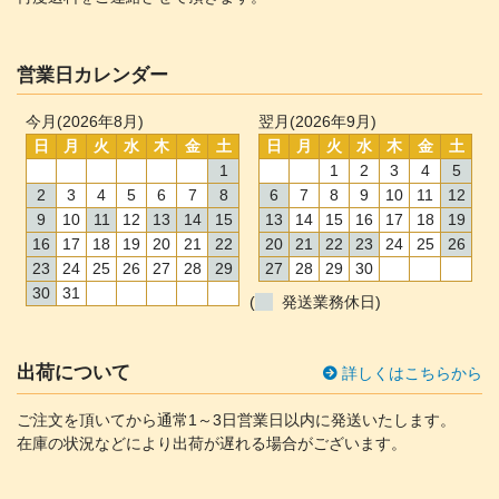
営業日カレンダー
今月(2026年8月)
翌月(2026年9月)
日
月
火
水
木
金
土
日
月
火
水
木
金
土
1
1
2
3
4
5
2
3
4
5
6
7
8
6
7
8
9
10
11
12
9
10
11
12
13
14
15
13
14
15
16
17
18
19
16
17
18
19
20
21
22
20
21
22
23
24
25
26
23
24
25
26
27
28
29
27
28
29
30
30
31
(
発送業務休日)
出荷について
詳しくはこちらから
ご注文を頂いてから通常1～3日営業日以内に発送いたします。
在庫の状況などにより出荷が遅れる場合がございます。