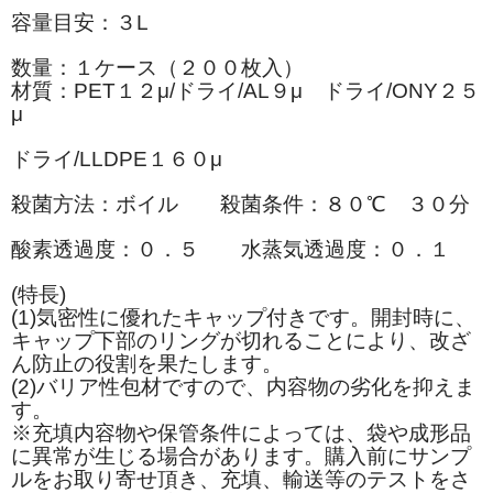
容量目安：３L
数量：１ケース（２００枚入）
材質：PET１２μ/ドライ/AL９μ ドライ/ONY２５
μ
ドライ/LLDPE１６０μ
殺菌方法：ボイル 殺菌条件：８０℃ ３０分
酸素透過度：０．５ 水蒸気透過度：０．１
(特長)
(1)気密性に優れたキャップ付きです。開封時に、
キャップ下部のリングが切れることにより、改ざ
ん防止の役割を果たします。
(2)バリア性包材ですので、内容物の劣化を抑えま
す。
※充填内容物や保管条件によっては、袋や成形品
に異常が生じる場合があります。購入前にサンプ
ルをお取り寄せ頂き、充填、輸送等のテストをさ