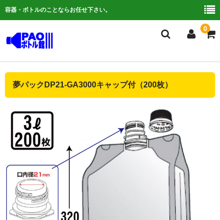
容器・ボトルのことならお任せ下さい。
0
複合検索
夢パックDP21-GA3000キャップ付（200枚）
ご利用ガイド
よくある質問
容器について
お問い合わせ