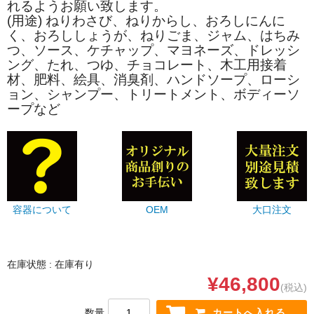
れるようお願い致します。
(用途) ねりわさび、ねりからし、おろしにんに
く、おろししょうが、ねりごま、ジャム、はちみ
つ、ソース、ケチャップ、マヨネーズ、ドレッシ
ング、たれ、つゆ、チョコレート、木工用接着
材、肥料、絵具、消臭剤、ハンドソープ、ローシ
ョン、シャンプー、トリートメント、ボディーソ
ープなど
容器について
OEM
大口注文
在庫状態 : 在庫有り
¥46,800
(税込)
数量