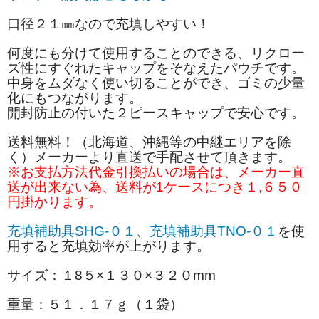
口径２１㎜なので充填しやすい！
何度にも分けて使用することのできる、リクロー
ズ性にすぐれたキャップをそなえたパウチです。
中身をムダなく使い切ることができ、ゴミの少量
化にもつながります。
開封防止の付いた２ピースキャップで安心です。
送料無料！（北海道、沖縄等の中継エリアを除
く）メーカーより直送で手配させて頂きます。
※お支払方法代金引換払いの場合は、メーカー直
送が出来ない為、送料が1ケースにつき１,６５０
円掛かります。
充填補助具SHG-０１
、
充填補助具TNO-０１
を使
用すると充填効率が上がります。
サイズ：１8５
×１３０×３２０mm
重量：５１．１７ｇ（１袋）