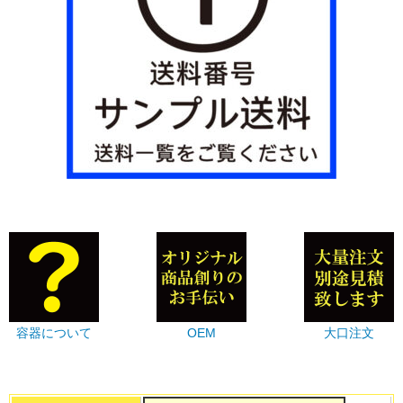
容器について
OEM
大口注文