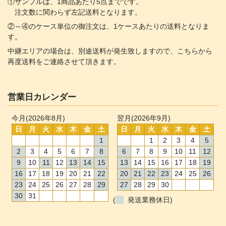
①サンプルは、1商品あたり5点までです。
注文数に関わらず左記送料となります。
②～④のケース単位の御注文は、1ケースあたりの送料となりま
す。
中継エリアの場合は、別途送料が発生致しますので、こちらから
再度送料をご連絡させて頂きます。
営業日カレンダー
今月(2026年8月)
翌月(2026年9月)
日
月
火
水
木
金
土
日
月
火
水
木
金
土
1
1
2
3
4
5
2
3
4
5
6
7
8
6
7
8
9
10
11
12
9
10
11
12
13
14
15
13
14
15
16
17
18
19
16
17
18
19
20
21
22
20
21
22
23
24
25
26
23
24
25
26
27
28
29
27
28
29
30
30
31
(
発送業務休日)