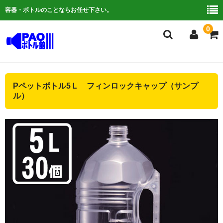
容器・ボトルのことならお任せ下さい。
0
複合検索
Pペットボトル5Ｌ フィンロックキャップ（サンプ
ル）
ご利用ガイド
よくある質問
容器について
お問い合わせ