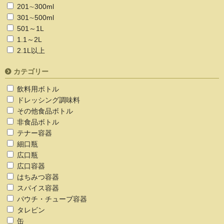
201∼300ml
301∼500ml
501～1L
1.1～2L
2.1L以上
カテゴリー
飲料用ボトル
ドレッシング調味料
その他食品ボトル
非食品ボトル
テナー容器
細口瓶
広口瓶
広口容器
はちみつ容器
スパイス容器
パウチ・チューブ容器
タレビン
缶