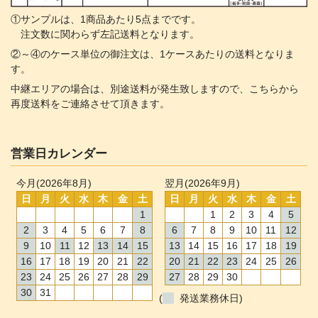
①サンプルは、1商品あたり5点までです。
注文数に関わらず左記送料となります。
②～④のケース単位の御注文は、1ケースあたりの送料となりま
す。
中継エリアの場合は、別途送料が発生致しますので、こちらから
再度送料をご連絡させて頂きます。
営業日カレンダー
今月(2026年8月)
翌月(2026年9月)
日
月
火
水
木
金
土
日
月
火
水
木
金
土
1
1
2
3
4
5
2
3
4
5
6
7
8
6
7
8
9
10
11
12
9
10
11
12
13
14
15
13
14
15
16
17
18
19
16
17
18
19
20
21
22
20
21
22
23
24
25
26
23
24
25
26
27
28
29
27
28
29
30
30
31
(
発送業務休日)