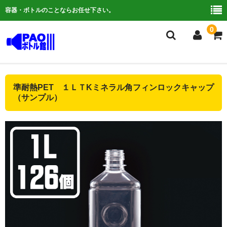
容器・ボトルのことならお任せ下さい。
0
複合検索
準耐熱PET １ＬＴKミネラル角フィンロックキャップ
（サンプル）
ご利用ガイド
よくある質問
容器について
お問い合わせ