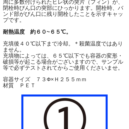
周に多数付けられたヒレ状の突片（フィン）が、
閉栓時びん口の突部にひっかります。開栓時、バ
ンド部がびん口に残り開栓したことを示すキャッ
プです。
耐熱温度 約６０~６５℃。
充填後４０℃以下まで冷却。＊殺菌温度ではあり
ません。
充填物によっては、６５℃以下でも容器の変形・
破損等が起こる場合がございますので、サンプル
等で必ずテストされてからご使用くださいませ。
容器サイズ ７３Ф×Ｈ２５５ｍｍ
材質 ＰＥＴ