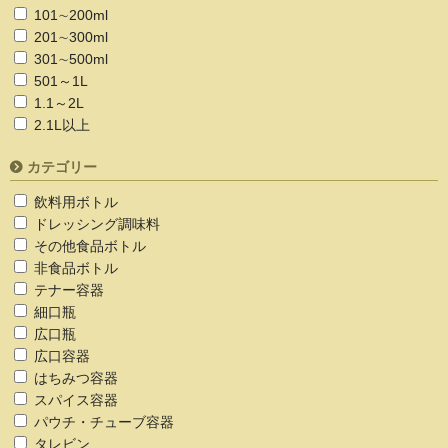
101∼200ml
201∼300ml
301∼500ml
501～1L
1.1～2L
2.1L以上
カテゴリー
飲料用ボトル
ドレッシング調味料
その他食品ボトル
非食品ボトル
テナー容器
細口瓶
広口瓶
広口容器
はちみつ容器
スパイス容器
パウチ・チューブ容器
タレビン