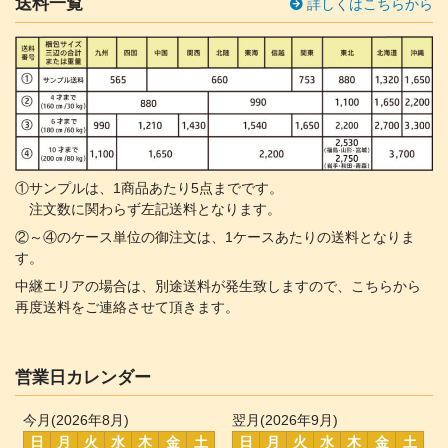
送料一覧
詳しくはこちらから
①サンプルは、1商品あたり5点までです。
注文数に関わらず左記送料となります。
②～④のケース単位の御注文は、1ケースあたりの送料となりま
す。
中継エリアの場合は、別途送料が発生致しますので、こちらから
再度送料をご連絡させて頂きます。
営業日カレンダー
今月(2026年8月)
翌月(2026年9月)
日
月
火
水
木
金
土
日
月
火
水
木
金
土