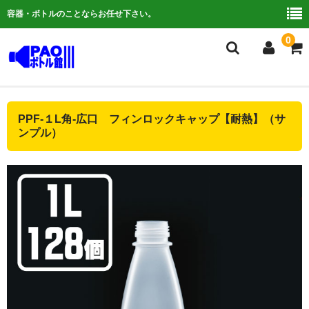
容器・ボトルのことならお任せ下さい。
0
複合検索
PPF-１L角-広口 フィンロックキャップ【耐熱】（サ
ンプル）
ご利用ガイド
よくある質問
容器について
お問い合わせ