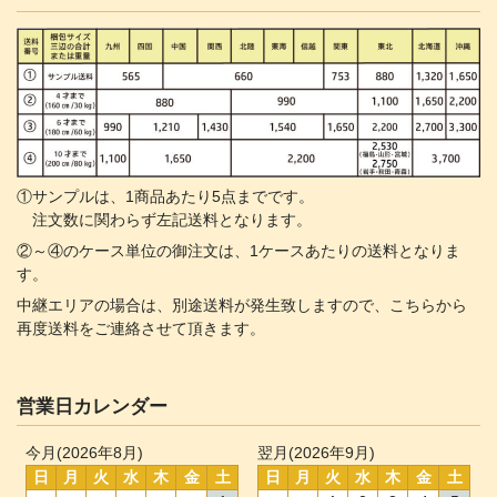
①サンプルは、1商品あたり5点までです。
注文数に関わらず左記送料となります。
②～④のケース単位の御注文は、1ケースあたりの送料となりま
す。
中継エリアの場合は、別途送料が発生致しますので、こちらから
再度送料をご連絡させて頂きます。
営業日カレンダー
今月(2026年8月)
翌月(2026年9月)
日
月
火
水
木
金
土
日
月
火
水
木
金
土