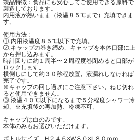
製品特徴：食品にも安心してご使用できる原料で
製造しております。
内用液が熱いまま（液温８５℃まで）充填できま
す。
使用方法：
①.内用液温度８５℃以下で充填。
②.キャップの巻き締め。キャップを本体口部に上
から押し込みます。
時計回りに約１周半〜２周程度巻閉めると口部が
ロックします。
横倒しにして約３０秒程放置。液漏れしなければ
完了です。
※キャップの回し過ぎにご注意下さい。ねじ切れ
ると使用できません。
③.液温４０℃以下になるまで５分程度シャワー冷
却。※充填後の再加熱、冷凍不可。
キャップは白のみです。
本体のみもお選びいただけます。
ボトルサイズ H２４６×W８０×L８０ｍｍ