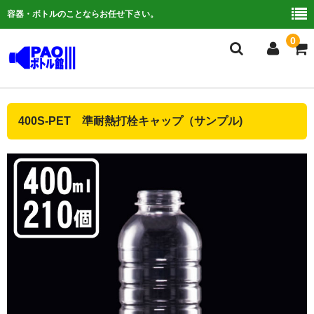
容器・ボトルのことならお任せ下さい。
0
複合検索
400S-PET 準耐熱打栓キャップ（サンプル)
ご利用ガイド
よくある質問
容器について
お問い合わせ