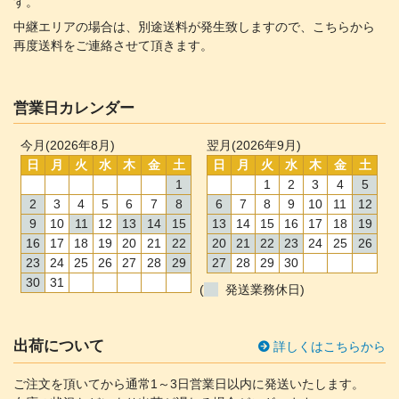
す。
中継エリアの場合は、別途送料が発生致しますので、こちらから
再度送料をご連絡させて頂きます。
営業日カレンダー
今月(2026年8月)
翌月(2026年9月)
日
月
火
水
木
金
土
日
月
火
水
木
金
土
1
1
2
3
4
5
2
3
4
5
6
7
8
6
7
8
9
10
11
12
9
10
11
12
13
14
15
13
14
15
16
17
18
19
16
17
18
19
20
21
22
20
21
22
23
24
25
26
23
24
25
26
27
28
29
27
28
29
30
30
31
(
発送業務休日)
出荷について
詳しくはこちらから
ご注文を頂いてから通常1～3日営業日以内に発送いたします。