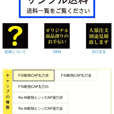
容器について
OEM
大口注文
キ
FSI耐熱CAP丸穴赤
FSI耐熱CAP丸穴金
ャ
ッ
FSI耐熱CAP丸穴白
プ
の
Re-M耐熱ヒンジCAP扇穴赤
種
類
Re-M耐熱ヒンジCAP扇穴金