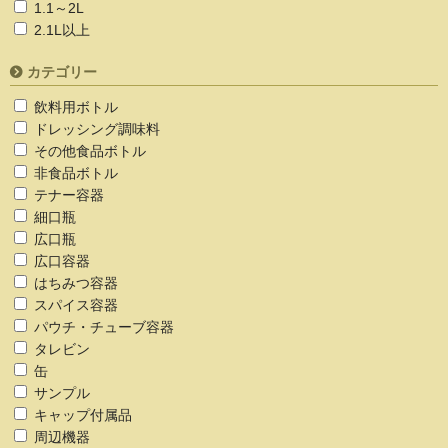
1.1～2L
2.1L以上
カテゴリー
飲料用ボトル
ドレッシング調味料
その他食品ボトル
非食品ボトル
テナー容器
細口瓶
広口瓶
広口容器
はちみつ容器
スパイス容器
パウチ・チューブ容器
タレビン
缶
サンプル
キャップ付属品
周辺機器