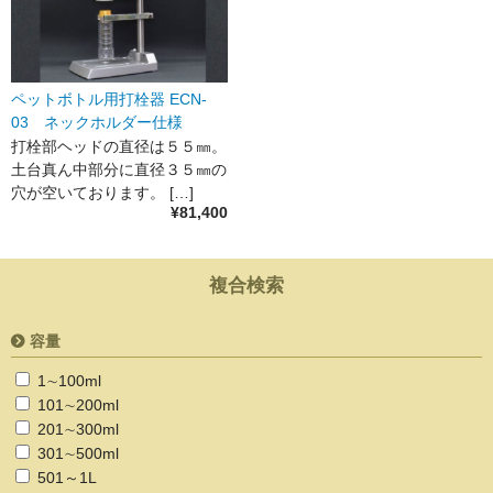
ペットボトル用打栓器 ECN-
03 ネックホルダー仕様
打栓部ヘッドの直径は５５㎜。
土台真ん中部分に直径３５㎜の
穴が空いております。 […]
¥81,400
複合検索
容量
1∼100ml
101∼200ml
201∼300ml
301∼500ml
501～1L