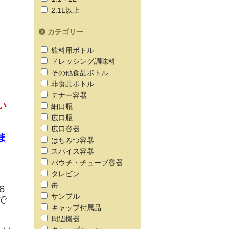
2.1L以上
カテゴリー
飲料用ボトル
ドレッシング調味料
その他食品ボトル
非食品ボトル
テナー容器
い
細口瓶
広口瓶
広口容器
ま
はちみつ容器
スパイス容器
パウチ・チューブ容器
タレビン
缶
６
サンプル
で
キャップ付属品
周辺機器