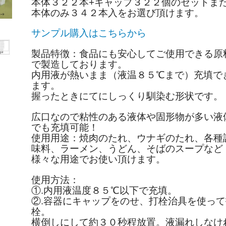
本体３２２本+キャップ３２２個のセットま
本体のみ３４２本入をお選び頂けます。
サンプル購入はこちらから
製品特徴：食品にも安心してご使用できる原
で製造しております。
内用液が熱いまま（液温８５℃まで）充填で
ます。
握ったときにてにしっくり馴染む形状です。
広口なので粘性のある液体や固形物が多い液
でも充填可能！
使用用途：焼肉のたれ、ウナギのたれ、各種
味料、ラーメン、うどん、そばのスープなど
様々な用途でお使い頂けます。
使用方法：
①.内用液温度８５℃以下で充填。
②.容器にキャップをのせ、打栓治具を使って
栓。
横倒しにして約３０秒程放置。液漏れしなけ