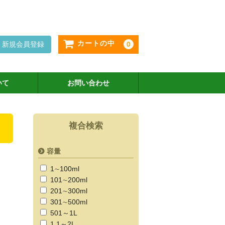
カートの中
新規会員登録
0
いて
お問い合わせ
複合検索
容量
1∼100ml
101∼200ml
201∼300ml
301∼500ml
501～1L
1.1～2L