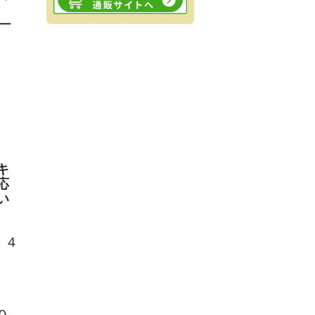
ー
キ
応
い
．４
０