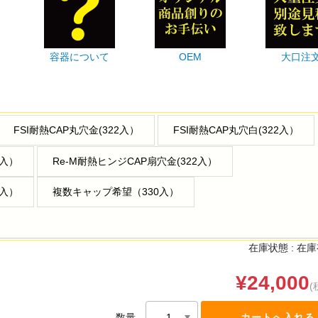
容器について
OEM
大口注
FSI耐熱CAP丸穴金(322入）
FSI耐熱CAP丸穴白(322入）
2入）
Re-M耐熱ヒンジCAP扇穴金(322入）
2入）
複数キャップ希望（330入）
在庫状態 :
在庫
¥24,000
(
数量