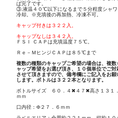
ば完了です。
③.液温４０℃以下になるまで５分程度シャワ
冷却。※充填後の再加熱、冷凍不可。
キャップ付きは３２２入。
キャップなしは３４２入。
ＦＳＩ ＣＡＰは充填温度７５℃。
Ｒｅ－ＭヒンジＣＡＰは８５℃まで
複数の種類のキャップご希望の場合は、複数
ャップ希望をお選び頂き、１０個単位でご対
させて頂きますので、備考欄にご記入をお願
します。ボトルは３２２本となります。
ボトルサイズ ６０．４✖４７✖高さ１３１
ｍｍ
口内径：Φ２７．６ｍｍ
ラベルエリア：全周約２２１ｍｍ 縦約１０