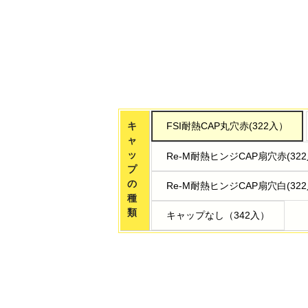
キ
FSI耐熱CAP丸穴赤(322入）
ャ
ッ
Re-M耐熱ヒンジCAP扇穴赤(32
プ
の
Re-M耐熱ヒンジCAP扇穴白(32
種
類
キャップなし（342入）