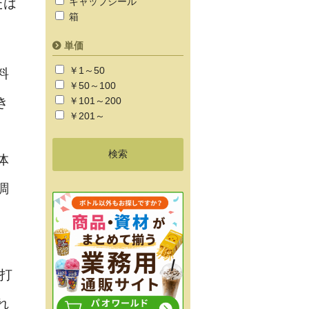
たは
キャップシール
箱
単価
￥1～50
料
￥50～100
￥101～200
き
￥201～
体
調
打
れ