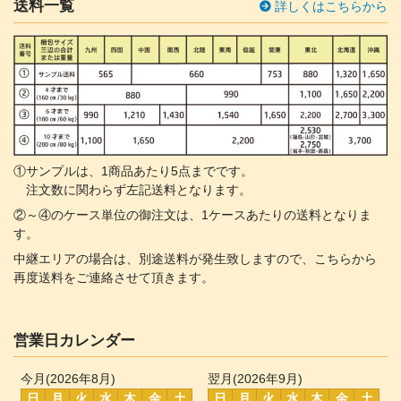
送料一覧
詳しくはこちらから
①サンプルは、1商品あたり5点までです。
注文数に関わらず左記送料となります。
②～④のケース単位の御注文は、1ケースあたりの送料となりま
す。
中継エリアの場合は、別途送料が発生致しますので、こちらから
再度送料をご連絡させて頂きます。
営業日カレンダー
今月(2026年8月)
翌月(2026年9月)
日
月
火
水
木
金
土
日
月
火
水
木
金
土