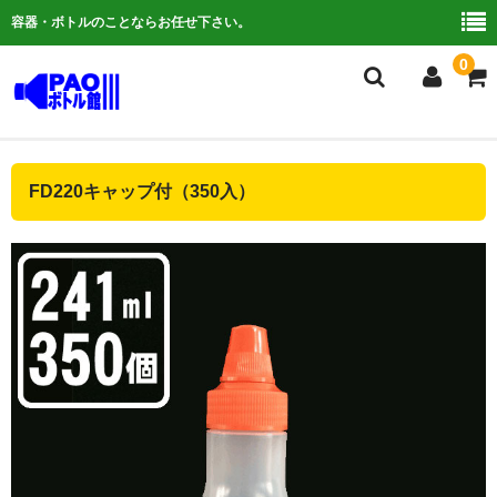
容器・ボトルのことならお任せ下さい。
0
複合検索
FD220キャップ付（350入）
ご利用ガイド
よくある質問
容器について
お問い合わせ