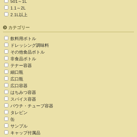
501～1L
1.1～2L
2.1L以上
カテゴリー
飲料用ボトル
ドレッシング調味料
その他食品ボトル
非食品ボトル
テナー容器
細口瓶
広口瓶
広口容器
はちみつ容器
スパイス容器
パウチ・チューブ容器
タレビン
缶
サンプル
キャップ付属品