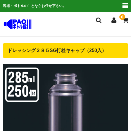
容器・ボトルのことならお任せ下さい。
0
複合検索
ドレッシング２８５SG打栓キャップ（250入）
ご利用ガイド
よくある質問
容器について
お問い合わせ