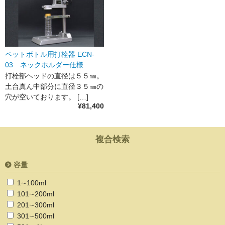
ペットボトル用打栓器 ECN-
03 ネックホルダー仕様
打栓部ヘッドの直径は５５㎜。
土台真ん中部分に直径３５㎜の
穴が空いております。 […]
¥81,400
複合検索
容量
1∼100ml
101∼200ml
201∼300ml
301∼500ml