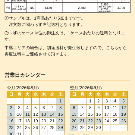
①サンプルは、1商品あたり5点までです。
注文数に関わらず左記送料となります。
②～④のケース単位の御注文は、1ケースあたりの送料となりま
す。
中継エリアの場合は、別途送料が発生致しますので、こちらから
再度送料をご連絡させて頂きます。
営業日カレンダー
今月(2026年8月)
翌月(2026年9月)
日
月
火
水
木
金
土
日
月
火
水
木
金
土
1
1
2
3
4
5
2
3
4
5
6
7
8
6
7
8
9
10
11
12
9
10
11
12
13
14
15
13
14
15
16
17
18
19
16
17
18
19
20
21
22
20
21
22
23
24
25
26
23
24
25
26
27
28
29
27
28
29
30
30
31