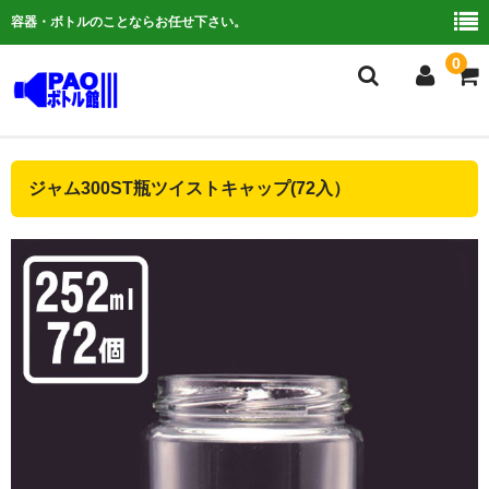
容器・ボトルのことならお任せ下さい。
0
複合検索
ジャム300ST瓶ツイストキャップ(72入）
ご利用ガイド
よくある質問
容器について
お問い合わせ