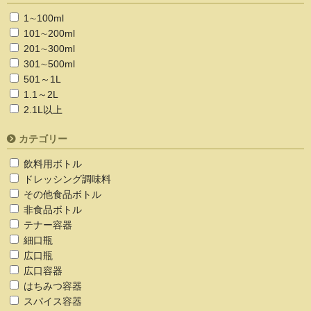
1∼100ml
101∼200ml
201∼300ml
301∼500ml
501～1L
1.1～2L
2.1L以上
カテゴリー
飲料用ボトル
ドレッシング調味料
その他食品ボトル
非食品ボトル
テナー容器
細口瓶
広口瓶
広口容器
はちみつ容器
スパイス容器