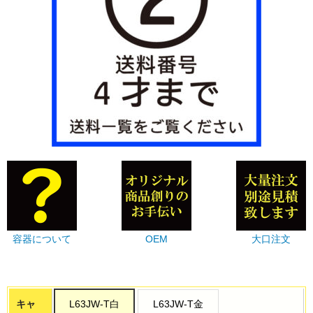
容器について
OEM
大口注文
キャ
L63JW-T白
L63JW-T金