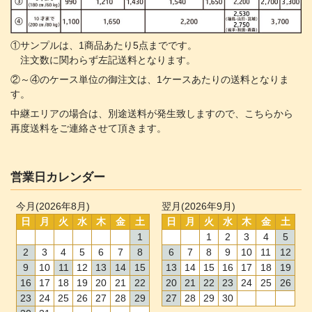
①サンプルは、1商品あたり5点までです。
注文数に関わらず左記送料となります。
②～④のケース単位の御注文は、1ケースあたりの送料となりま
す。
中継エリアの場合は、別途送料が発生致しますので、こちらから
再度送料をご連絡させて頂きます。
営業日カレンダー
今月(2026年8月)
翌月(2026年9月)
日
月
火
水
木
金
土
日
月
火
水
木
金
土
1
1
2
3
4
5
2
3
4
5
6
7
8
6
7
8
9
10
11
12
9
10
11
12
13
14
15
13
14
15
16
17
18
19
16
17
18
19
20
21
22
20
21
22
23
24
25
26
23
24
25
26
27
28
29
27
28
29
30