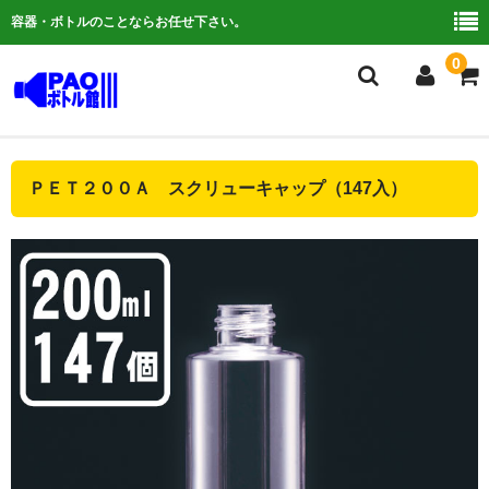
容器・ボトルのことならお任せ下さい。
0
複合検索
ＰＥＴ２００Ａ スクリューキャップ（147入）
ご利用ガイド
よくある質問
容器について
お問い合わせ