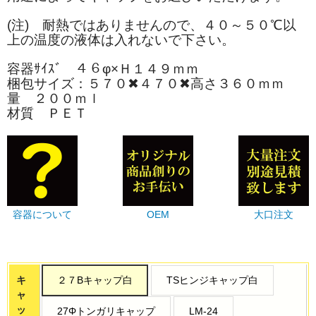
(注) 耐熱ではありませんので、４０～５０℃以
上の温度の液体は入れないで下さい。
容器ｻｲｽﾞ ４６φ×Ｈ１４９ｍｍ
梱包サイズ：５７０✖４７０✖高さ３６０ｍｍ
量 ２００ｍｌ
材質 ＰＥＴ
容器について
OEM
大口注文
キ
２７Bキャップ白
TSヒンジキャップ白
ャ
ッ
27Φトンガリキャップ
LM-24