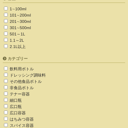
1∼100ml
101∼200ml
201∼300ml
301∼500ml
501～1L
1.1～2L
2.1L以上
カテゴリー
飲料用ボトル
ドレッシング調味料
その他食品ボトル
非食品ボトル
テナー容器
細口瓶
広口瓶
広口容器
はちみつ容器
スパイス容器