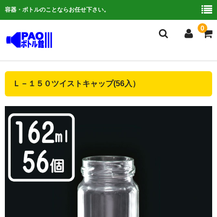
容器・ボトルのことならお任せ下さい。
0
複合検索
Ｌ－１５０ツイストキャップ(56入）
ご利用ガイド
よくある質問
容器について
お問い合わせ