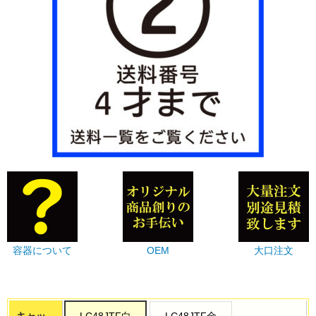
容器について
OEM
大口注文