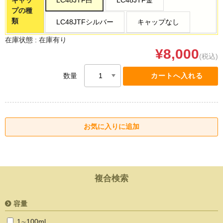
キャッ
LC48JTF白
LC48JTF金
プの種
類
LC48JTFシルバー
キャップなし
在庫状態 :
在庫有り
¥8,000
(税込)
数量
複合検索
容量
1∼100ml