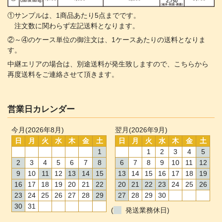
①サンプルは、1商品あたり5点までです。
注文数に関わらず左記送料となります。
②～④のケース単位の御注文は、1ケースあたりの送料となりま
す。
中継エリアの場合は、別途送料が発生致しますので、こちらから
再度送料をご連絡させて頂きます。
営業日カレンダー
今月(2026年8月)
翌月(2026年9月)
日
月
火
水
木
金
土
日
月
火
水
木
金
土
1
1
2
3
4
5
2
3
4
5
6
7
8
6
7
8
9
10
11
12
9
10
11
12
13
14
15
13
14
15
16
17
18
19
16
17
18
19
20
21
22
20
21
22
23
24
25
26
23
24
25
26
27
28
29
27
28
29
30
30
31
(
発送業務休日)