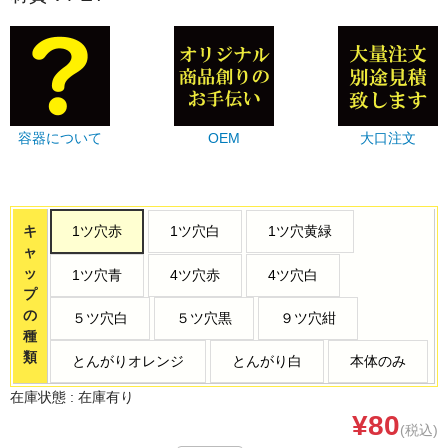
容器について
OEM
大口注文
キ
1ツ穴赤
1ツ穴白
1ツ穴黄緑
ャ
ッ
1ツ穴青
4ツ穴赤
4ツ穴白
プ
の
５ツ穴白
５ツ穴黒
９ツ穴紺
種
類
とんがりオレンジ
とんがり白
本体のみ
在庫状態 :
在庫有り
¥80
(税込)