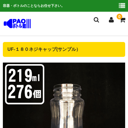
容器・ボトルのことならお任せ下さい。
0
複合検索
UF-１８０ネジキャップ(サンプル）
ご利用ガイド
よくある質問
容器について
お問い合わせ