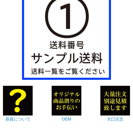
容器について
OEM
大口注文