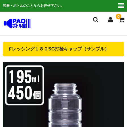
容器・ボトルのことならお任せ下さい。
0
複合検索
ドレッシング１８０SG打栓キャップ（サンプル）
ご利用ガイド
よくある質問
容器について
お問い合わせ