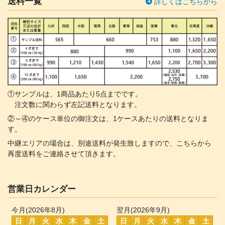
送料一覧
詳しくはこちらから
①サンプルは、1商品あたり5点までです。
注文数に関わらず左記送料となります。
②～④のケース単位の御注文は、1ケースあたりの送料となりま
す。
中継エリアの場合は、別途送料が発生致しますので、こちらから
再度送料をご連絡させて頂きます。
営業日カレンダー
今月(2026年8月)
翌月(2026年9月)
日
月
火
水
木
金
土
日
月
火
水
木
金
土