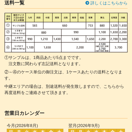
送料一覧
詳しくはこちらから
①サンプルは、1商品あたり5点までです。
注文数に関わらず左記送料となります。
②～④のケース単位の御注文は、1ケースあたりの送料となりま
す。
中継エリアの場合は、別途送料が発生致しますので、こちらから
再度送料をご連絡させて頂きます。
営業日カレンダー
今月(2026年8月)
翌月(2026年9月)
日
月
火
水
木
金
土
日
月
火
水
木
金
土