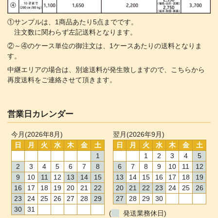
①サンプルは、1商品あたり5点までです。
注文数に関わらず左記送料となります。
②～④のケース単位の御注文は、1ケースあたりの送料となりま
す。
中継エリアの場合は、別途送料が発生致しますので、こちらから
再度送料をご連絡させて頂きます。
営業日カレンダー
今月(2026年8月)
翌月(2026年9月)
日
月
火
水
木
金
土
日
月
火
水
木
金
土
1
1
2
3
4
5
2
3
4
5
6
7
8
6
7
8
9
10
11
12
9
10
11
12
13
14
15
13
14
15
16
17
18
19
16
17
18
19
20
21
22
20
21
22
23
24
25
26
23
24
25
26
27
28
29
27
28
29
30
30
31
(
発送業務休日)