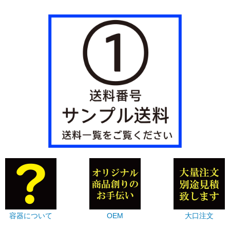
容器について
OEM
大口注文