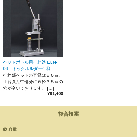
ペットボトル用打栓器 ECN-
03 ネックホルダー仕様
打栓部ヘッドの直径は５５㎜。
土台真ん中部分に直径３５㎜の
穴が空いております。 […]
¥81,400
複合検索
容量