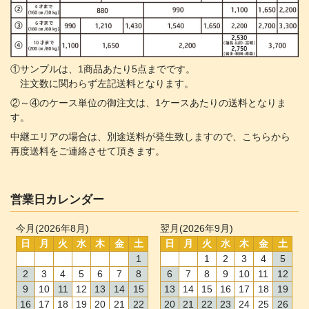
①サンプルは、1商品あたり5点までです。
注文数に関わらず左記送料となります。
②～④のケース単位の御注文は、1ケースあたりの送料となりま
す。
中継エリアの場合は、別途送料が発生致しますので、こちらから
再度送料をご連絡させて頂きます。
営業日カレンダー
今月(2026年8月)
翌月(2026年9月)
日
月
火
水
木
金
土
日
月
火
水
木
金
土
1
1
2
3
4
5
2
3
4
5
6
7
8
6
7
8
9
10
11
12
9
10
11
12
13
14
15
13
14
15
16
17
18
19
16
17
18
19
20
21
22
20
21
22
23
24
25
26