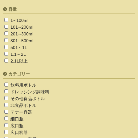
容量
1∼100ml
101∼200ml
201∼300ml
301∼500ml
501～1L
1.1～2L
2.1L以上
カテゴリー
飲料用ボトル
ドレッシング調味料
その他食品ボトル
非食品ボトル
テナー容器
細口瓶
広口瓶
広口容器