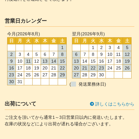
営業日カレンダー
今月(2026年8月)
翌月(2026年9月)
日
月
火
水
木
金
土
日
月
火
水
木
金
土
1
1
2
3
4
5
2
3
4
5
6
7
8
6
7
8
9
10
11
12
9
10
11
12
13
14
15
13
14
15
16
17
18
19
16
17
18
19
20
21
22
20
21
22
23
24
25
26
23
24
25
26
27
28
29
27
28
29
30
30
31
(
発送業務休日)
出荷について
詳しくはこちらから
ご注文を頂いてから通常1～3日営業日以内に発送いたします。
在庫の状況などにより出荷が遅れる場合がございます。