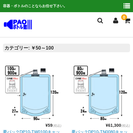
容器・ボトルのことならお任せ下さい。
0
複合検索
カテゴリー:
￥50～100
ご利用ガイド
よくある質問
容器について
お問い合わせ
¥59
¥61,300
(税込)
(税込)
夢パックDP10-TW0100キャッ
夢パックDP10-TN0080キャッ