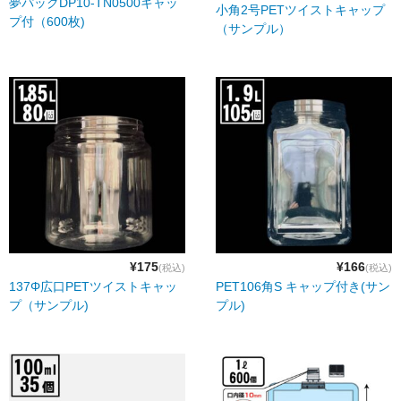
夢パックDP10-TN0500キャッ
小角2号PETツイストキャップ
プ付（600枚)
（サンプル）
¥175
¥166
(税込)
(税込)
137Φ広口PETツイストキャッ
PET106角S キャップ付き(サン
プ（サンプル)
プル)