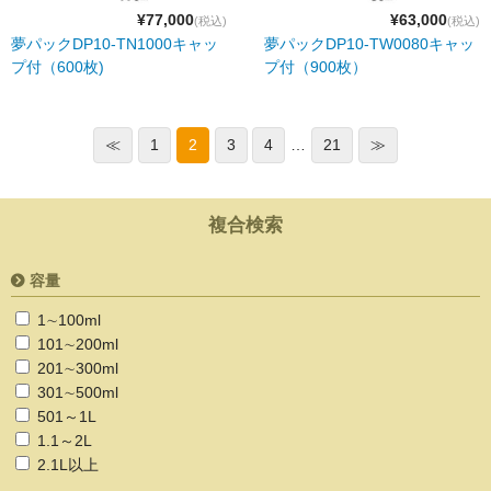
¥77,000
¥63,000
(税込)
(税込)
夢パックDP10-TN1000キャッ
夢パックDP10-TW0080キャッ
プ付（600枚)
プ付（900枚）
≪
1
2
3
4
…
21
≫
複合検索
容量
1∼100ml
101∼200ml
201∼300ml
301∼500ml
501～1L
1.1～2L
2.1L以上